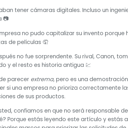
aban tener cámaras digitales. Incluso un ingeni
a 📷
empresa no pudo capitalizar su invento porque 
tas de películas 🤦 
spués no fue sorprendente. Su rival, Canon, tom
 y el resto es historia antigua 💹
de parecer 
extrema
, pero es una demostración
r si una empresa no prioriza correctamente las
ciones de sus productos.
sted, confiamos en que no será responsable del
? Porque estás leyendo este artículo y estás a
cipales marcos para priorizar las solicitudes de