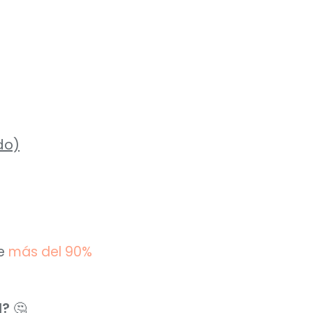
do)
e 
más del 90% 
l?
 🤔