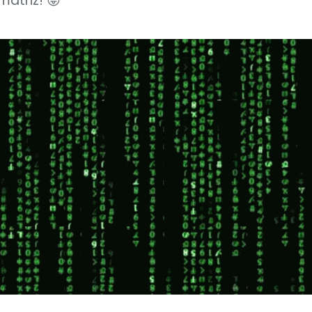
matriz! 😛