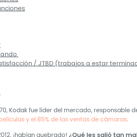
unciones
r
tando
tisfacción / JTBD (trabajos a estar termina
n
70, Kodak fue líder del mercado, responsable d
películas y el 85% de las ventas de cámaras
. 
¿Qué les salió tan ma
2012, ¡habían quebrado! 