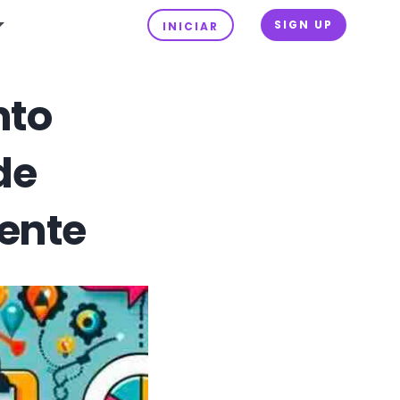
SIGN UP
INICIAR
nto
de
iente