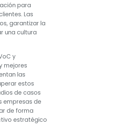
zación para 
lientes. Las 
s, garantizar la 
r una cultura 
VoC y 
y mejores 
entan las 
perar estos 
udios de casos 
as empresas de 
ar de forma 
ctivo estratégico 