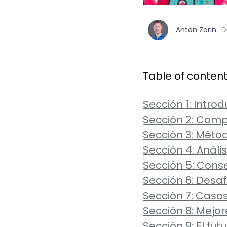
Anton Zorin
D
Table of conten
Sección 1: Intro
Sección 2: Comp
Sección 3: Méto
Sección 4: Análi
Sección 5: Conse
Sección 6: Desa
Sección 7: Caso
Sección 8: Mejo
Sección 9: El fu