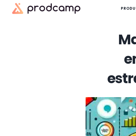
PRODU
Ma
e
estr