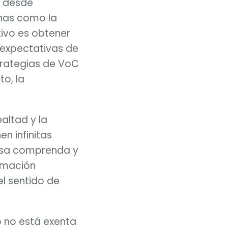
, desde 
nas como la 
tivo es obtener 
 expectativas de 
trategias de VoC 
o, la 
ltad y la 
n infinitas 
esa comprenda y 
rmación 
l sentido de 
 no está exenta 