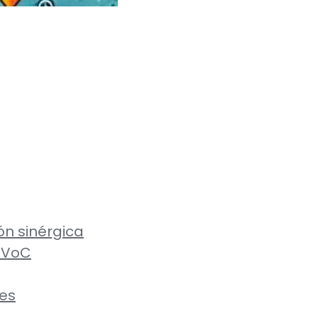
ón sinérgica
e VoC
ces