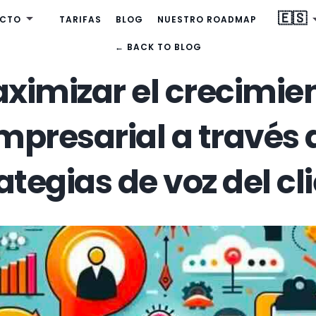
🇪🇸
CTO
TARIFAS
BLOG
NUESTRO ROADMAP
← BACK TO BLOG
ximizar el crecimie
mpresarial a través 
ategias de voz del cl