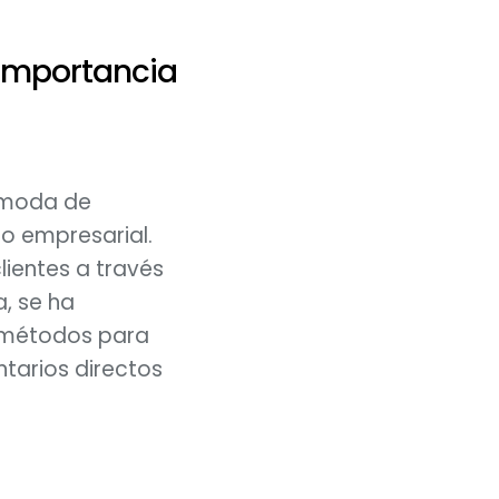
 importancia
 moda de 
o empresarial. 
lientes a través 
, se ha 
s métodos para 
ntarios directos 